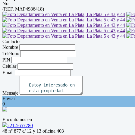
No
(REF. MAP4986418)
Contacto
Nombre
Teléfono
PIN
Celular
Email
Mensaje
Enviar
0
Encontranos en
221-5657780
48 n° 877 e/ 12 y 13 oficina 403