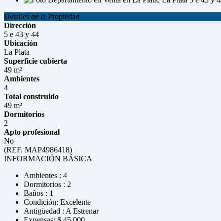
Detalles de la Propiedad
Dirección
5 e 43 y 44
Ubicación
La Plata
Superficie cubierta
49 m²
Ambientes
4
Total construido
49 m²
Dormitorios
2
Apto profesional
No
(REF. MAP4986418)
INFORMACIÓN BÁSICA
Ambientes : 4
Dormitorios : 2
Baños : 1
Condición: Excelente
Antigüedad : A Estrenar
Expensas: $ 45.000