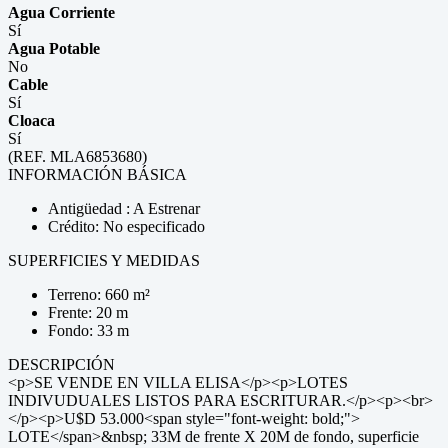
Agua Corriente
Sí
Agua Potable
No
Cable
Sí
Cloaca
Sí
(REF. MLA6853680)
INFORMACIÓN BÁSICA
Antigüedad : A Estrenar
Crédito: No especificado
SUPERFICIES Y MEDIDAS
Terreno: 660 m²
Frente: 20 m
Fondo: 33 m
DESCRIPCIÓN
<p>SE VENDE EN VILLA ELISA</p><p>LOTES
INDIVUDUALES LISTOS PARA ESCRITURAR.</p><p><br>
</p><p>U$D 53.000<span style="font-weight: bold;">
LOTE</span>&nbsp; 33M de frente X 20M de fondo, superficie