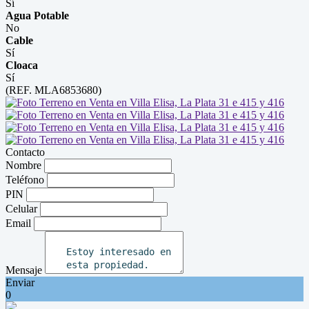
Sí
Agua Potable
No
Cable
Sí
Cloaca
Sí
(REF. MLA6853680)
Contacto
Nombre
Teléfono
PIN
Celular
Email
Mensaje
Enviar
0