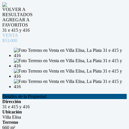
VOLVER A
RESULTADOS
AGREGAR A
FAVORITOS
31 e 415 y 416
VENTA
$53.000
Detalles de la Propiedad
Dirección
31 e 415 y 416
Ubicación
Villa Elisa
Terreno
660 m²