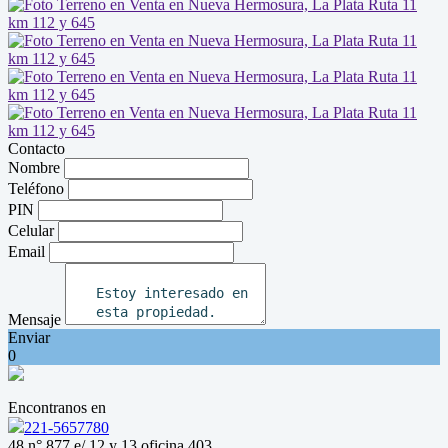
Contacto
Nombre
Teléfono
PIN
Celular
Email
Mensaje
Enviar
0
Encontranos en
221-5657780
48 n° 877 e/ 12 y 13 oficina 403