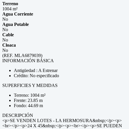
Terreno
1004 m²
Agua Corriente
No
Agua Potable
No
Cable
No
Cloaca
No
(REF. MLA6879039)
INFORMACIÓN BÁSICA
Antigüedad : A Estrenar
Crédito: No especificado
SUPERFICIES Y MEDIDAS
Terreno: 1004 m²
Frente: 23.85 m
Fondo: 44.69 m
DESCRIPCIÓN
<p>SE VENDEN LOTES - LA HERMOSURA&nbsp;</p><p>
<br></p><p>24 X 45&nbsp;</p><p><br></p><p>SE PUEDEN