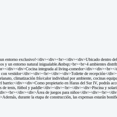
 un entorno exclusivo!</div><div><br></div><div>Ubicado dentro del p
ios y un entorno natural inigualable.&nbsp;<br><br>4 ambientes distri
r></div><div>Cocina integrada al living-comedor</div><div><br></
e con vestidor</div><div><br></div><div>Toilette de recepción</div>
elanato, climatización frío/calor individual por ambiente, cocinas equ
 barrio:</div><div>Como propietario en Haras del Sur IV, podrás acced
e tenis, fútbol y paddle</div><div><br></div><div>Piscina y sol
iv><br></div><div>Área de juegos para niños</div><div><br></div>
emás, durante la etapa de construcción, las expensas estarán bonific