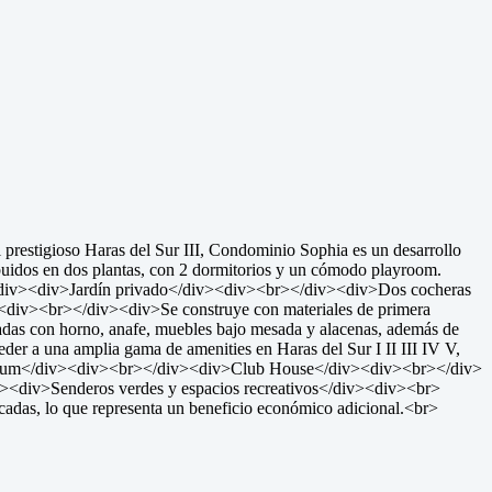
restigioso Haras del Sur III, Condominio Sophia es un desarrollo
buidos en dos plantas, con 2 dormitorios y un cómodo playroom.
div><div>Jardín privado</div><div><br></div><div>Dos cocheras
<div><br></div><div>Se construye con materiales de primera
ipadas con horno, anafe, muebles bajo mesada y alacenas, además de
er a una amplia gama de amenities en Haras del Sur I II III IV V,
arium</div><div><br></div><div>Club House</div><div><br></div>
<div>Senderos verdes y espacios recreativos</div><div><br>
adas, lo que representa un beneficio económico adicional.<br>