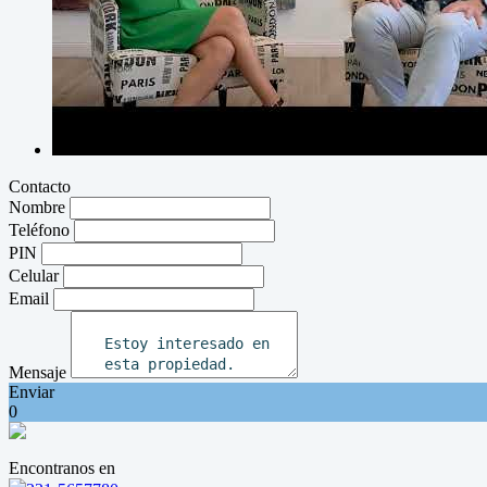
Contacto
Nombre
Teléfono
PIN
Celular
Email
Mensaje
Enviar
0
Encontranos en