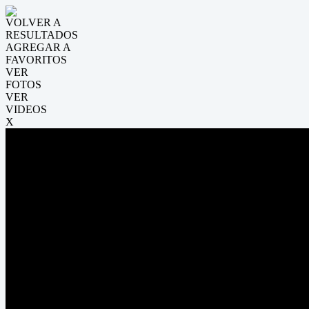
VOLVER A
RESULTADOS
AGREGAR A
FAVORITOS
VER
FOTOS
VER
VIDEOS
X