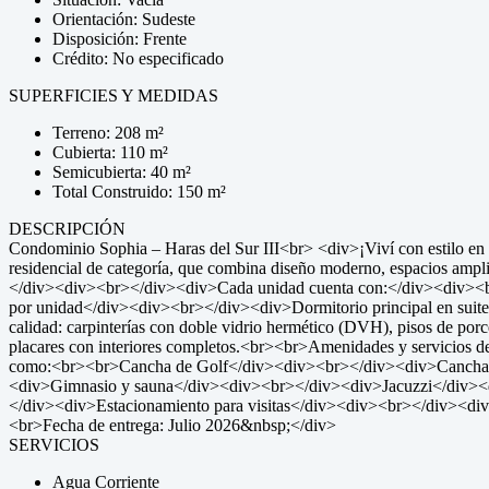
Orientación: Sudeste
Disposición: Frente
Crédito: No especificado
SUPERFICIES Y MEDIDAS
Terreno: 208 m²
Cubierta: 110 m²
Semicubierta: 40 m²
Total Construido: 150 m²
DESCRIPCIÓN
Condominio Sophia – Haras del Sur III<br> <div>¡Viví con estilo en
residencial de categoría, que combina diseño moderno, espacios ampl
</div><div><br></div><div>Cada unidad cuenta con:</div><div><b
por unidad</div><div><br></div><div>Dormitorio principal en suit
calidad: carpinterías con doble vidrio hermético (DVH), pisos de porc
placares con interiores completos.<br><br>Amenidades y servicios del
como:<br><br>Cancha de Golf</div><div><br></div><div>Canchas d
<div>Gimnasio y sauna</div><div><br></div><div>Jacuzzi</div><d
</div><div>Estacionamiento para visitas</div><div><br></div><div>Ad
<br>Fecha de entrega: Julio 2026&nbsp;</div>
SERVICIOS
Agua Corriente